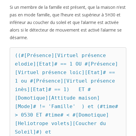
Si un membre de la famille est présent, que la maison n’est
pas en mode famille, que l’heure est supérieur à 5H30 et
inférieur au coucher du soleil et que l’alarme est activée
alors si le détecteur de mouvement est activé l’alarme se
désarme.
((#[Présence][Virtuel présence 
elodie][Etat]# == 1 OU #[Présence]
[Virtuel présence loic][Etat]# == 
1 ou #[Présence][Virtuel présence 
inès][Etat]# == 1)   ET #
[Domotique][Attitude maison]
[Mode]# != 'Famille'  ) et (#time# 
> 0530 ET #time# < #[Domotique]
[Heliotrope volets][Coucher du 
Soleil]#) et 