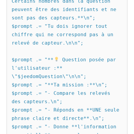
Certains nombres dans la question 
peuvent être des identifiants et ne 
sont pas des capteurs.**\n";

$prompt .= "Tu dois ignorer tout 
chiffre qui ne correspond pas à un 
relevé de capteur.\n\n";

$prompt .= "**
 Question posée par 
l'utilisateur :** 
\"$jeedomQuestion\"\n\n";

$prompt .= "**Ta mission :**\n";

$prompt .= "- Compare les relevés 
des capteurs.\n";

$prompt .= "- Réponds en **UNE seule 
phrase claire et directe**.\n";

$prompt .= "- Donne **l'information 