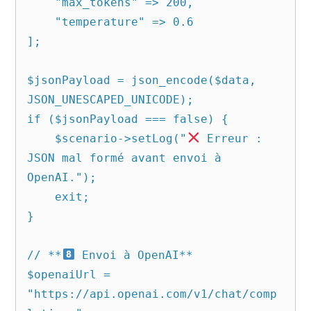
    "max_tokens" => 200,

    "temperature" => 0.6

];

$jsonPayload = json_encode($data, 
JSON_UNESCAPED_UNICODE);

if ($jsonPayload === false) {

    $scenario->setLog("
 Erreur : 
JSON mal formé avant envoi à 
OpenAI.");

    exit;

}

// **
 Envoi à OpenAI**

$openaiUrl = 
"https://api.openai.com/v1/chat/comp