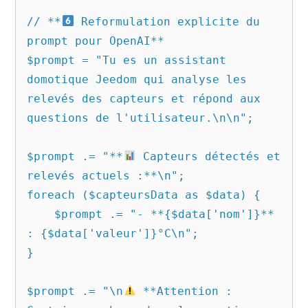
// **
 Reformulation explicite du 
prompt pour OpenAI**

$prompt = "Tu es un assistant 
domotique Jeedom qui analyse les 
relevés des capteurs et répond aux 
questions de l'utilisateur.\n\n";

$prompt .= "**
 Capteurs détectés et 
relevés actuels :**\n";

foreach ($capteursData as $data) {

    $prompt .= "- **{$data['nom']}** 
: {$data['valeur']}°C\n";

}

$prompt .= "\n
 **Attention : 