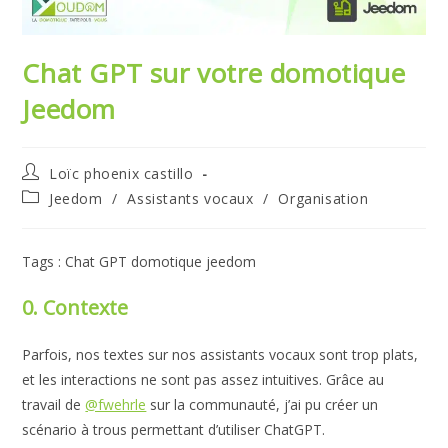
Chat GPT sur votre domotique
Jeedom
Auteur/autrice
Loïc phoenix castillo
de
Post
Jeedom
/
Assistants vocaux
/
Organisation
la
category:
publication :
Tags : Chat GPT domotique jeedom
0. Contexte
Parfois, nos textes sur nos assistants vocaux sont trop plats,
et les interactions ne sont pas assez intuitives. Grâce au
travail de
@fwehrle
sur la communauté, j’ai pu créer un
scénario à trous permettant d’utiliser ChatGPT.