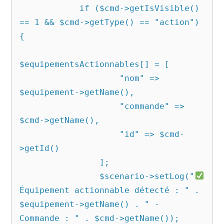
            if ($cmd->getIsVisible() 
== 1 && $cmd->getType() == "action") 
{

$equipementsActionnables[] = [

                    "nom" => 
$equipement->getName(),

                    "commande" => 
$cmd->getName(),

                    "id" => $cmd-
>getId()

                ];

                $scenario->setLog("
Équipement actionnable détecté : " . 
$equipement->getName() . " - 
Commande : " . $cmd->getName());
