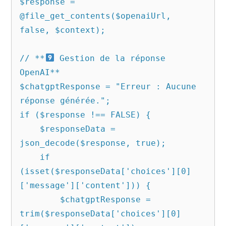
$response = 
@file_get_contents($openaiUrl, 
false, $context);

// **
 Gestion de la réponse 
OpenAI**

$chatgptResponse = "Erreur : Aucune 
réponse générée.";

if ($response !== FALSE) {

    $responseData = 
json_decode($response, true);

    if 
(isset($responseData['choices'][0]
['message']['content'])) {

        $chatgptResponse = 
trim($responseData['choices'][0]