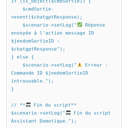
if (is_object($cmdSortie)) {

    $cmdSortie-
>event($chatgptResponse);

    $scenario->setLog("
 Réponse 
envoyée à l'action message ID 
$jeedomSortieID : 
$chatgptResponse");

} else {

    $scenario->setLog("
 Erreur : 
Commande ID $jeedomSortieID 
introuvable.");

}

// **
 Fin du script**

$scenario->setLog("
 Fin du script 
Assistant Domotique.");