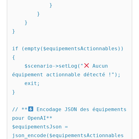
            }

        }

    }

}

if (empty($equipementsActionnables)) 
{

    $scenario->setLog("
 Aucun 
équipement actionnable détecté !");

    exit;

}

// **
 Encodage JSON des équipements 
pour OpenAI**

$equipementsJson = 
json_encode($equipementsActionnables