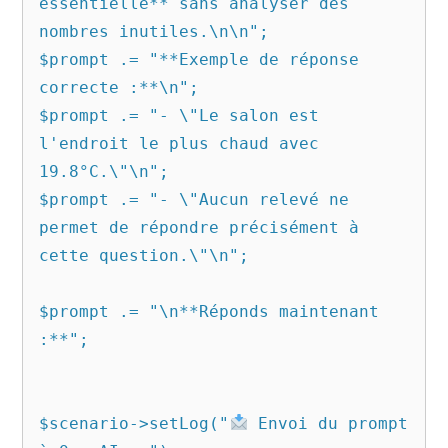
essentielle** sans analyser des 
nombres inutiles.\n\n";

$prompt .= "**Exemple de réponse 
correcte :**\n";

$prompt .= "- \"Le salon est 
l'endroit le plus chaud avec 
19.8°C.\"\n";

$prompt .= "- \"Aucun relevé ne 
permet de répondre précisément à 
cette question.\"\n";

$prompt .= "\n**Réponds maintenant 
:**";

$scenario->setLog("
 Envoi du prompt 