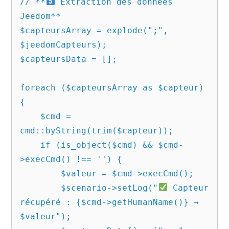
// **
 Extraction des données 
Jeedom**

$capteursArray = explode(";", 
$jeedomCapteurs);

$capteursData = [];

foreach ($capteursArray as $capteur) 
{

    $cmd = 
cmd::byString(trim($capteur));

    if (is_object($cmd) && $cmd-
>execCmd() !== '') {

        $valeur = $cmd->execCmd();

        $scenario->setLog("
 Capteur 
récupéré : {$cmd->getHumanName()} → 
$valeur");
