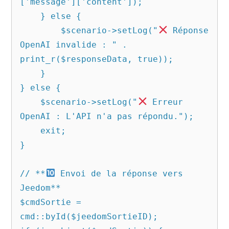
['message']['content']);

    } else {

        $scenario->setLog("
 Réponse 
OpenAI invalide : " . 
print_r($responseData, true));

    }

} else {

    $scenario->setLog("
 Erreur 
OpenAI : L'API n'a pas répondu.");

    exit;

}

// **
 Envoi de la réponse vers 
Jeedom**

$cmdSortie = 
cmd::byId($jeedomSortieID);
