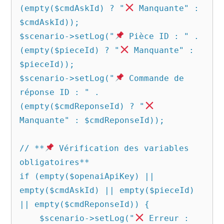
(empty($cmdAskId) ? "
 Manquante" : 
$cmdAskId));

$scenario->setLog("
 Pièce ID : " . 
(empty($pieceId) ? "
 Manquante" : 
$pieceId));

$scenario->setLog("
 Commande de 
réponse ID : " . 
(empty($cmdReponseId) ? "
Manquante" : $cmdReponseId));

// **
 Vérification des variables 
obligatoires**

if (empty($openaiApiKey) || 
empty($cmdAskId) || empty($pieceId) 
|| empty($cmdReponseId)) {

    $scenario->setLog("
 Erreur : 