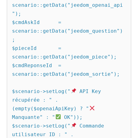
scenario::getData("jeedom_openai_api
");

$cmdAskId      = 
scenario::getData("jeedom_question")
;

$pieceId       = 
scenario::getData("jeedom_piece");

$cmdReponseId  = 
scenario::getData("jeedom_sortie");

$scenario->setLog("
 API Key 
récupérée : " . 
(empty($openaiApiKey) ? "
Manquante" : "
 OK"));

$scenario->setLog("
 Commande 
utilisateur ID : " . 