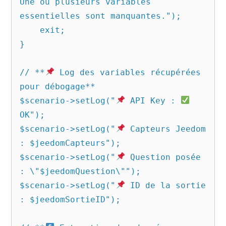
Une ou plusieurs variables 
essentielles sont manquantes.");

    exit;

}

// **
 Log des variables récupérées 
pour débogage**

$scenario->setLog("
 API Key : 
OK");

$scenario->setLog("
 Capteurs Jeedom 
: $jeedomCapteurs");

$scenario->setLog("
 Question posée 
: \"$jeedomQuestion\"");

$scenario->setLog("
 ID de la sortie 
: $jeedomSortieID");
