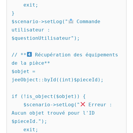
    exit;

}

$scenario->setLog("
 Commande 
utilisateur : 
$questionUtilisateur");

// **
 Récupération des équipements 
de la pièce**

$objet = 
jeeObject::byId((int)$pieceId);

if (!is_object($objet)) {

    $scenario->setLog("
 Erreur : 
Aucun objet trouvé pour l'ID 
$pieceId.");

    exit;
