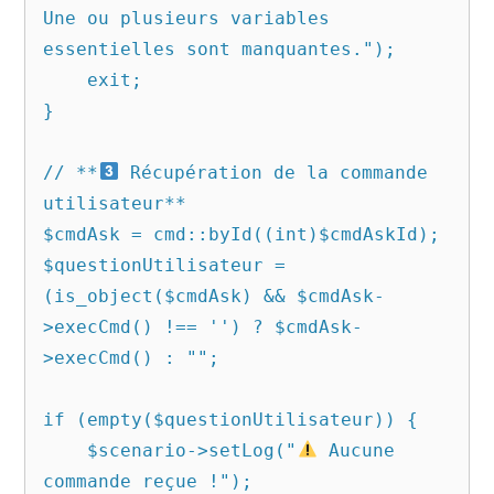
Une ou plusieurs variables 
essentielles sont manquantes.");

    exit;

}

// **
 Récupération de la commande 
utilisateur**

$cmdAsk = cmd::byId((int)$cmdAskId);

$questionUtilisateur = 
(is_object($cmdAsk) && $cmdAsk-
>execCmd() !== '') ? $cmdAsk-
>execCmd() : "";

if (empty($questionUtilisateur)) {

    $scenario->setLog("
 Aucune 
commande reçue !");
