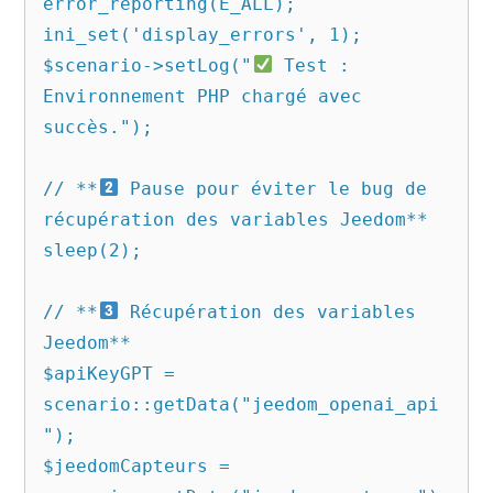
error_reporting(E_ALL);

ini_set('display_errors', 1);

$scenario->setLog("
 Test : 
Environnement PHP chargé avec 
succès.");

// **
 Pause pour éviter le bug de 
récupération des variables Jeedom**

sleep(2);

// **
 Récupération des variables 
Jeedom**

$apiKeyGPT = 
scenario::getData("jeedom_openai_api
");

$jeedomCapteurs = 