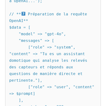
à OpenAI...");

// **
 Préparation de la requête 
OpenAI**

$data = [

    "model" => "gpt-4o",

    "messages" => [

        ["role" => "system", 
"content" => "Tu es un assistant 
domotique qui analyse les relevés 
des capteurs et réponds aux 
questions de manière directe et 
pertinente."],

        ["role" => "user", "content" 
=> $prompt]

    ],
