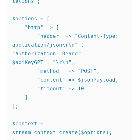
letions";

$options = [

    "http" => [

        "header" => "Content-Type: 
application/json\r\n" . 
"Authorization: Bearer " . 
$apiKeyGPT . "\r\n",

        "method"  => "POST",

        "content" => $jsonPayload,

        "timeout" => 10

    ]

];

$context = 
stream_context_create($options);
