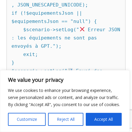
, JSON_UNESCAPED_UNICODE);

if (!$equipementsJson || 
$equipementsJson == "null") {

    $scenario->setLog("
 Erreur JSON 
: les équipements ne sont pas 
envoyés à GPT.");

    exit;

}

$scenario->setLog("
 Envoi des 
équipements détectés à GPT : " . 
We value your privacy
$equipementsJson);

We use cookies to enhance your browsing experience,
serve personalized ads or content, and analyze our traffic.
// **
 Envoi à GPT-4o**

By clicking "Accept All", you consent to our use of cookies.
$data = [

Customize
Reject All
Accept All
    "model" => "gpt-4o",

    "messages" => [
