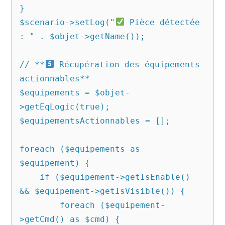
}

$scenario->setLog("
 Pièce détectée 
: " . $objet->getName());

// **
 Récupération des équipements 
actionnables**

$equipements = $objet-
>getEqLogic(true);

$equipementsActionnables = [];

foreach ($equipements as 
$equipement) {

    if ($equipement->getIsEnable() 
&& $equipement->getIsVisible()) {

        foreach ($equipement-
>getCmd() as $cmd) {
