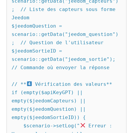
scenario::getData("jeedom_capteurs")
;  // Liste des capteurs sous forme 
Jeedom

$jeedomQuestion = 
scenario::getData("jeedom_question")
;  // Question de l'utilisateur

$jeedomSortieID = 
scenario::getData("jeedom_sortie");    
// Commande où envoyer la réponse

// **
 Vérification des valeurs**

if (empty($apiKeyGPT) || 
empty($jeedomCapteurs) || 
empty($jeedomQuestion) || 
empty($jeedomSortieID)) {

    $scenario->setLog("
 Erreur : 