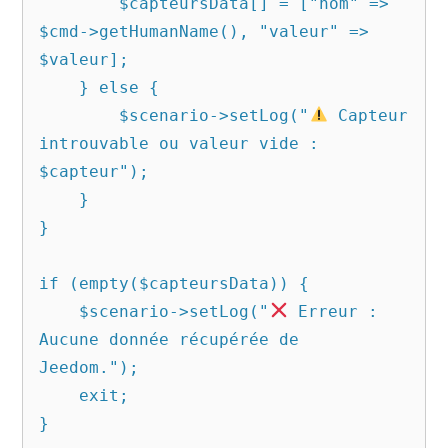
        $capteursData[] = ["nom" => 
$cmd->getHumanName(), "valeur" => 
$valeur];

    } else {

        $scenario->setLog("
 Capteur 
introuvable ou valeur vide : 
$capteur");

    }

}

if (empty($capteursData)) {

    $scenario->setLog("
 Erreur : 
Aucune donnée récupérée de 
Jeedom.");

    exit;

}
