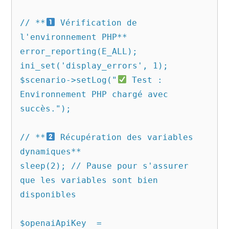
// **
 Vérification de 
l'environnement PHP**

error_reporting(E_ALL);

ini_set('display_errors', 1);

$scenario->setLog("
 Test : 
Environnement PHP chargé avec 
succès.");

// **
 Récupération des variables 
dynamiques**

sleep(2); // Pause pour s'assurer 
que les variables sont bien 
disponibles

$openaiApiKey  = 