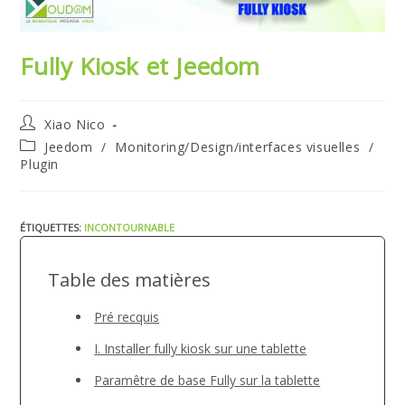
Fully Kiosk et Jeedom
Auteur/autrice
Xiao Nico
de
Post
Jeedom
/
Monitoring/Design/interfaces visuelles
/
la
category:
Plugin
publication :
ÉTIQUETTES
:
INCONTOURNABLE
Table des matières
Pré recquis
I. Installer fully kiosk sur une tablette
Paramêtre de base Fully sur la tablette