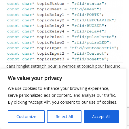
dans l’onglet setting.h pour la wemos et topic.h pour l’arduino
We value your privacy
Les topics infos sont :
We use cookies to enhance your browsing experience,
rfid/status c’est ici que toutes les 10 secondes la wemos
serve personalized ads or content, and analyze our traffic.
publie 1 pour dire qu’elle est bien connectée
By clicking "Accept All", you consent to our use of cookies.
rfid/event c’est ici que la wemos publiera les informations
Customize
Reject All
Accept All
venant du lecteur