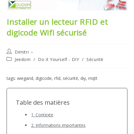
Installer un lecteur RFID et
digicode Wifi sécurisé
Auteur/autrice
Dimitri
de
Post
Jeedom
/
Do it Yourself - DIY
/
Sécurité
la
category:
publication :
tags: wiegand, digicode, rfid, sécurité, diy, mqtt
Table des matières
1. Contexte
2. Informations importantes