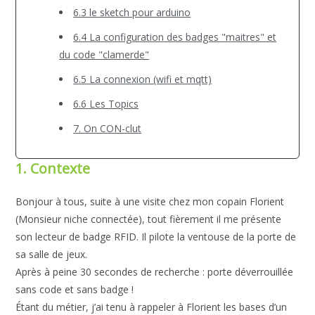
6.3 le sketch pour arduino
6.4 La configuration des badges "maitres" et
du code "clamerde"
6.5 La connexion (wifi et mqtt)
6.6 Les Topics
7. On CON-clut
1. Contexte
Bonjour à tous, suite à une visite chez mon copain Florient
(Monsieur niche connectée), tout fièrement il me présente
son lecteur de badge RFID. Il pilote la ventouse de la porte de
sa salle de jeux.
Après à peine 30 secondes de recherche : porte déverrouillée
sans code et sans badge !
Étant du métier, j’ai tenu à rappeler à Florient les bases d’un