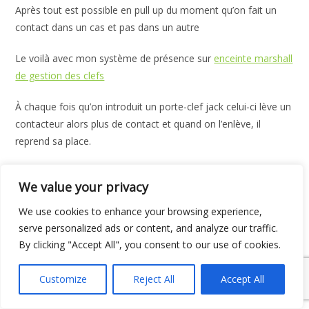
Après tout est possible en pull up du moment qu’on fait un
contact dans un cas et pas dans un autre
Le voilà avec mon système de présence sur
enceinte marshall
de gestion des clefs
À chaque fois qu’on introduit un porte-clef jack celui-ci lève un
contacteur alors plus de contact et quand on l’enlève, il
reprend sa place.
Il suffit donc de faire une soudure de chaque côté de ce
We value your privacy
contacteur et de relié un côté au GND et l’autre a un GPIO et
voila
We use cookies to enhance your browsing experience,
serve personalized ads or content, and analyze our traffic.
By clicking "Accept All", you consent to our use of cookies.
Customize
Reject All
Accept All