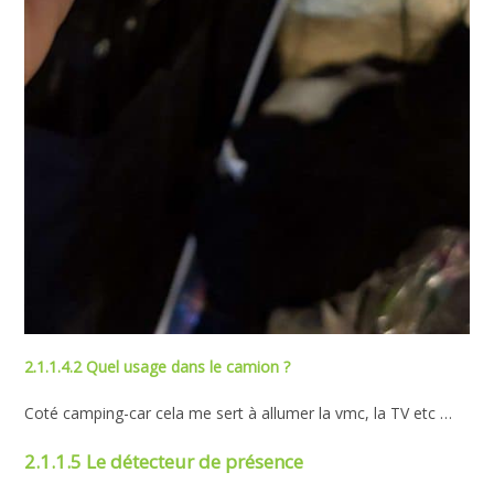
2.1.1.4.2 Quel usage dans le camion ?
Coté camping-car cela me sert à allumer la vmc, la TV etc …
2.1.1.5 Le détecteur de présence