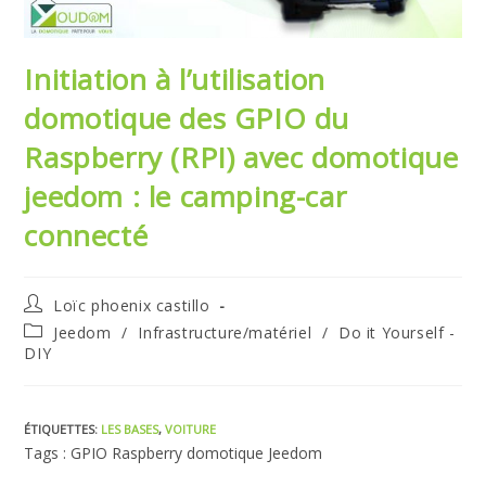
Initiation à l’utilisation
domotique des GPIO du
Raspberry (RPI) avec domotique
jeedom : le camping-car
connecté
Auteur/autrice
Loïc phoenix castillo
de
Post
Jeedom
/
Infrastructure/matériel
/
Do it Yourself -
la
category:
DIY
publication :
ÉTIQUETTES
:
LES BASES
,
VOITURE
Tags : GPIO Raspberry domotique Jeedom