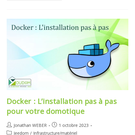
L’installation
Pas
À
Pas
Pour
Votre
Domotique
Jeedom
Docker : L’installation pas à pas
pour votre domotique
Auteur/autrice
Publication
Jonathan WEBER
1 octobre 2023
de
publiée :
Post
Jeedom
/
Infrastructure/matériel