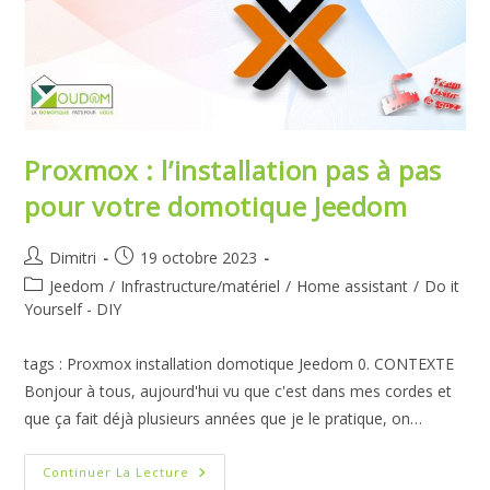
Proxmox : l’installation pas à pas
pour votre domotique Jeedom
Auteur/autrice
Publication
Dimitri
19 octobre 2023
de
publiée :
Post
Jeedom
/
Infrastructure/matériel
/
Home assistant
/
Do it
la
category:
Yourself - DIY
publication :
tags : Proxmox installation domotique Jeedom 0. CONTEXTE
Bonjour à tous, aujourd'hui vu que c'est dans mes cordes et
que ça fait déjà plusieurs années que je le pratique, on…
Proxmox
Continuer La Lecture
: