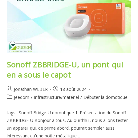
Sonoff ZBBRIDGE-U, un pont qui
en a sous le capot
Auteur/autrice
Publication
Jonathan WEBER
18 août 2024
de
publiée :
Post
Jeedom
/
Infrastructure/matériel
/
Débuter la domotique
la
category:
publication :
tags : Sonoff Bridge-U domotique 1. Présentation du Sonoff
ZBBRIDGE-U Bonjour à tous, Aujourd'hui, nous allons tester
un appareil qui, de prime abord, pourrait sembler aussi
intéressant qu'une boîte métallique…