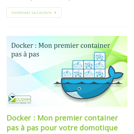
Sonoff
Continuer La Lecture
ZBBRIDGE-
U,
Un
Pont
Qui
En
A
Sous
Le
Capot
Docker : Mon premier container
pas à pas pour votre domotique