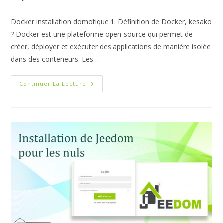
la
category:
publication :
Docker installation domotique 1. Définition de Docker, kesako
? Docker est une plateforme open-source qui permet de
créer, déployer et exécuter des applications de manière isolée
dans des conteneurs. Les…
Docker
Continuer La Lecture
:
L’installation
Pas
À
Pas
Pour
Votre
Domotique