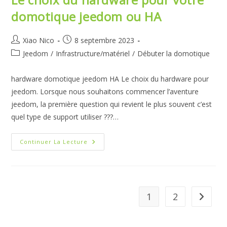
domotique jeedom ou HA
Auteur/autrice
Publication
Xiao Nico
8 septembre 2023
de
publiée :
Post
Jeedom
/
Infrastructure/matériel
/
Débuter la domotique
la
category:
publication :
hardware domotique jeedom HA Le choix du hardware pour
jeedom. Lorsque nous souhaitons commencer l’aventure
jeedom, la première question qui revient le plus souvent c’est
quel type de support utiliser ???…
Le
Continuer La Lecture
Choix
Du
Hardware
Pour
Votre
Domotique
Jeedom
1
2
Aller à 
Ou
HA