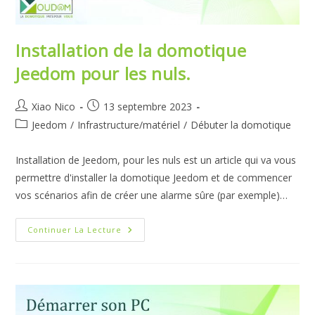
Installation de la domotique
Jeedom pour les nuls.
Auteur/autrice
Publication
Xiao Nico
13 septembre 2023
de
publiée :
Post
Jeedom
/
Infrastructure/matériel
/
Débuter la domotique
la
category:
publication :
Installation de Jeedom, pour les nuls est un article qui va vous
permettre d'installer la domotique Jeedom et de commencer
vos scénarios afin de créer une alarme sûre (par exemple)…
Installation
Continuer La Lecture
De
La
Domotique
Jeedom
Pour
Les
Nuls.