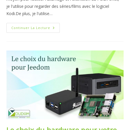
je l'utilise pour regarder des séries/films avec le logiciel
Kodi.De plus, je l'utilise…
Contrôler
Continuer La Lecture
Son/ses
Ordinateur(s)
Avec
Votre
Domotique
Jeedom
:
Partie
1
–
Démarrer
Le
PC
Le choix du hardware pour votre