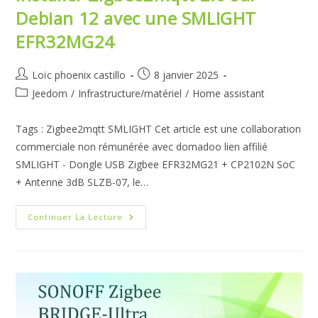
Debian 12 avec une SMLIGHT
EFR32MG24
Auteur/autrice
Publication
Loïc phoenix castillo
8 janvier 2025
de
publiée :
Post
Jeedom
/
Infrastructure/matériel
/
Home assistant
la
category:
publication :
Tags : Zigbee2mqtt SMLIGHT Cet article est une collaboration
commerciale non rémunérée avec domadoo lien affilié
SMLIGHT - Dongle USB Zigbee EFR32MG21 + CP2102N SoC
+ Antenne 3dB SLZB-07, le…
Installer
Continuer La Lecture
Zigbee2mqtt
2.0
Sur
Debian
12
Avec
Une
SMLIGHT
EFR32MG24