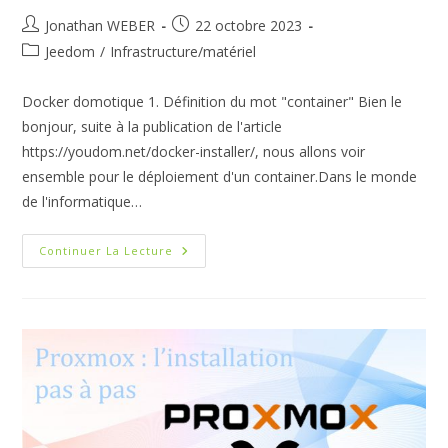
Auteur/autrice
Publication
Jonathan WEBER
22 octobre 2023
de
publiée :
Post
Jeedom
/
Infrastructure/matériel
la
category:
publication :
Docker domotique 1. Définition du mot "container" Bien le
bonjour, suite à la publication de l'article
https://youdom.net/docker-installer/, nous allons voir
ensemble pour le déploiement d'un container.Dans le monde
de l'informatique…
Docker
Continuer La Lecture
:
Mon
Premier
Container
Pas
À
Pas
Pour
Votre
Domotique