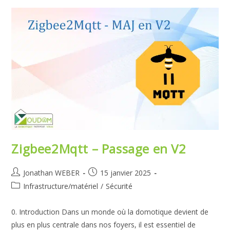
USB
Zigbee
Pour
Votre
Domotique
Jeedom
/
HA
Zigbee2Mqtt – Passage en V2
Auteur/autrice
Publication
Jonathan WEBER
15 janvier 2025
de
publiée :
Post
Infrastructure/matériel
/
Sécurité
la
category:
publication :
0. Introduction Dans un monde où la domotique devient de
plus en plus centrale dans nos foyers, il est essentiel de