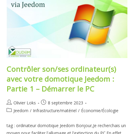
Contrôler son/ses ordinateur(s)
avec votre domotique Jeedom :
Partie 1 – Démarrer le PC
Auteur/autrice
Publication
Olivier Loks
8 septembre 2023
de
publiée :
Post
Jeedom
/
Infrastructure/matériel
/
Économie/Écologie
la
category:
publication :
tag : ordinateur domotique Jeedom Bonjour,Je recherchais un
moyen pour faciliter l'allumage et l'extinction du PC.En effet,