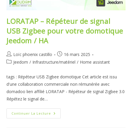
LORATAP – Répéteur de signal
USB Zigbee pour votre domotique
Jeedom / HA
Auteur/autrice
Publication
Loïc phoenix castillo
16 mars 2025
de
publiée :
Post
Jeedom
/
Infrastructure/matériel
/
Home assistant
la
category:
publication :
tags : Répéteur USB Zigbee domotique Cet article est issu
d'une collaboration commerciale non rémunérée avec
domadoo lien affilié LORATAP - Répéteur de signal Zigbee 3.0
Répétez le signal de…
LORATAP
Continuer La Lecture
–
Répéteur
De
Signal