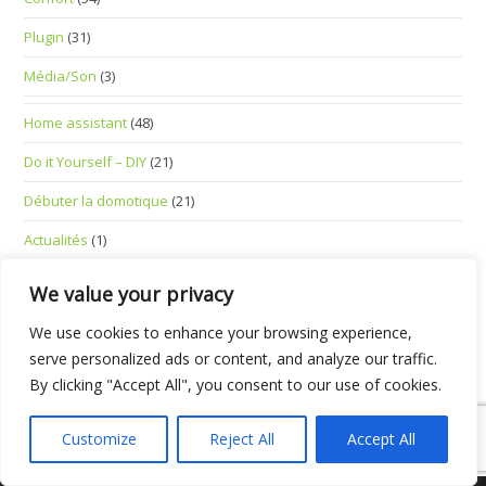
Plugin
(31)
Média/Son
(3)
Home assistant
(48)
Do it Yourself – DIY
(21)
Débuter la domotique
(21)
Actualités
(1)
Divers
(2)
We value your privacy
Youdom in English
(12)
We use cookies to enhance your browsing experience,
Standalone Smart Devices
(1)
serve personalized ads or content, and analyze our traffic.
By clicking "Accept All", you consent to our use of cookies.
Customize
Reject All
Accept All