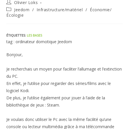
Auteur/autrice
Olivier Loks
de
Post
Jeedom
/
Infrastructure/matériel
/
Économie/
la
category:
Écologie
publication :
ÉTIQUETTES
:
LES BASES
tag : ordinateur domotique Jeedom
Bonjour,
Je recherchais un moyen pour faciliter l’allumage et l’extinction
du PC.
En effet, je l’utilise pour regarder des séries/films avec le
logiciel Kodi.
De plus, je l’utilise également pour jouer à l’aide de la
bibliothèque de jeux : Steam.
Je voulais donc utiliser le Pc avec la même facilité qu’une
console ou lecteur multimédia grâce à ma télécommande