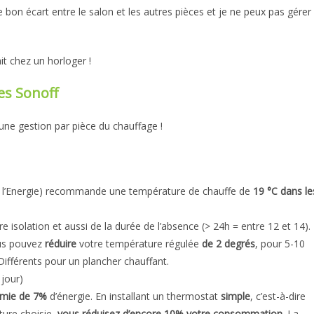
e bon écart entre le salon et les autres pièces et je ne peux pas gérer
it chez un horloger !
es Sonoff
 une gestion par pièce du chauffage !
se l’Energie) recommande une température de chauffe de
19 °C dans le
isolation et aussi de la durée de l’absence (> 24h = entre 12 et 14).
us pouvez
réduire
votre température régulée
de 2 degrés
, pour 5-10
Différents pour un plancher chauffant.
 jour)
mie de 7%
d’énergie. En installant un thermostat
simple
, c’est-à-dire
ure choisie,
vous réduisez d’encore 10% votre consommation
. La