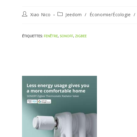
Auteur/autrice
Post
Xiao Nico
Jeedom
/
Économie/Écologie
/
de
category:
la
publication :
ÉTIQUETTES
:
FENÊTRE
,
SONOFF
,
ZIGBEE