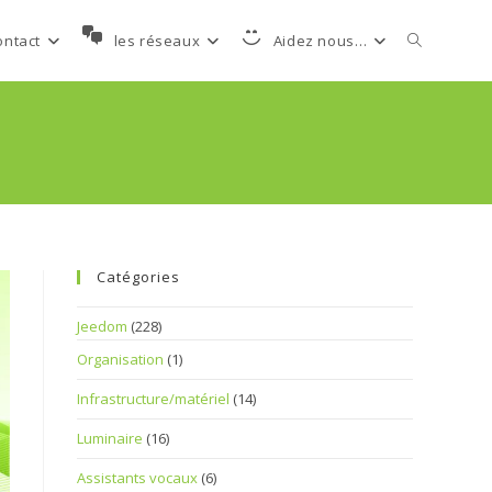
Toggle
ontact
les réseaux
Aidez nous…
website
search
Catégories
Jeedom
(228)
Organisation
(1)
Infrastructure/matériel
(14)
Luminaire
(16)
Assistants vocaux
(6)