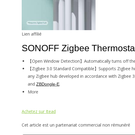
Lien affilié
SONOFF Zigbee Thermostati
【Open Window Detection】Automatically turns off the r
【Zigbee 3.0 Standard Compatible】Supports Zigbee hubs
any Zigbee hub developed in accordance with Zigbee 
and
.
ZBDongle-E
More
Achetez sur Itead
Cet article est un partenariat commercial non rémunéré