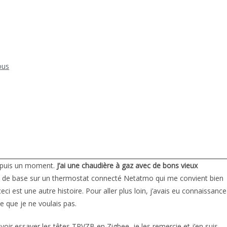
ous
depuis un moment.
J’ai une chaudière à gaz avec de bons vieux
ti de base sur un thermostat connecté Netatmo qui me convient bien
i est une autre histoire. Pour aller plus loin, j’avais eu connaissance
 que je ne voulais pas.
voir essayer les têtes TRVZB en Zigbee, je les remercie et j’en suis