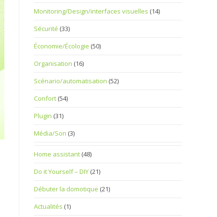
Monitoring/Design/interfaces visuelles
(14)
Sécurité
(33)
Économie/Écologie
(50)
Organisation
(16)
Scénario/automatisation
(52)
Confort
(54)
Plugin
(31)
Média/Son
(3)
Home assistant
(48)
Do it Yourself – DIY
(21)
Débuter la domotique
(21)
Actualités
(1)