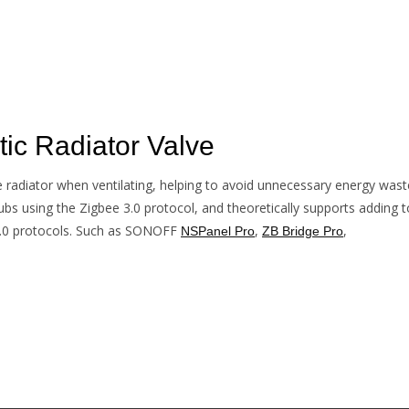
c Radiator Valve
adiator when ventilating, helping to avoid unnecessary energy wast
 using the Zigbee 3.0 protocol, and theoretically supports adding t
3.0 protocols. Such as SONOFF
,
,
NSPanel Pro
ZB Bridge Pro