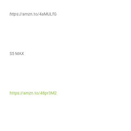
http
s://amzn.to/4aMULfG
S5 MAX
https://amzn.to/48pr3M2