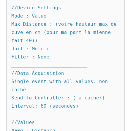
//Device Settings

Mode : Value

Max Distance : (votre hauteur max de 
cuve en cm (pour ma part la mienne 
fait 40))

Unit : Metric

Filter : None

__________________________

//Data Acquisition

Single event with all values: non 
coché

Send to Controller : ( a cocher)

Interval: 60 (secondes)

__________________________

//Values

Name : Distance
