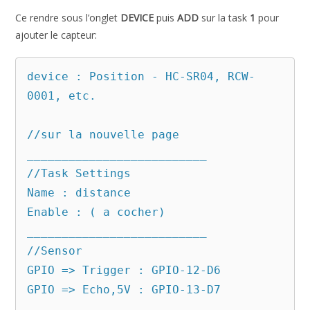
Ce rendre sous l’onglet
DEVICE
puis
ADD
sur la task
1
pour
ajouter le capteur:
device : Position - HC-SR04, RCW-
0001, etc.

//sur la nouvelle page

__________________________

//Task Settings

Name : distance

Enable : ( a cocher)

__________________________

//Sensor

GPIO => Trigger : GPIO-12-D6

GPIO => Echo,5V : GPIO-13-D7

__________________________
