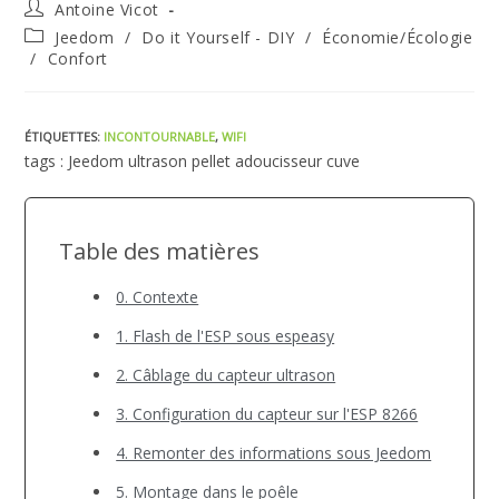
Auteur/autrice
Antoine Vicot
de
Post
Jeedom
/
Do it Yourself - DIY
/
Économie/Écologie
la
category:
/
Confort
publication :
ÉTIQUETTES
:
INCONTOURNABLE
,
WIFI
tags : Jeedom ultrason pellet adoucisseur cuve
Table des matières
0. Contexte
1. Flash de l'ESP sous espeasy
2. Câblage du capteur ultrason
3. Configuration du capteur sur l'ESP 8266
4. Remonter des informations sous Jeedom
5. Montage dans le poêle