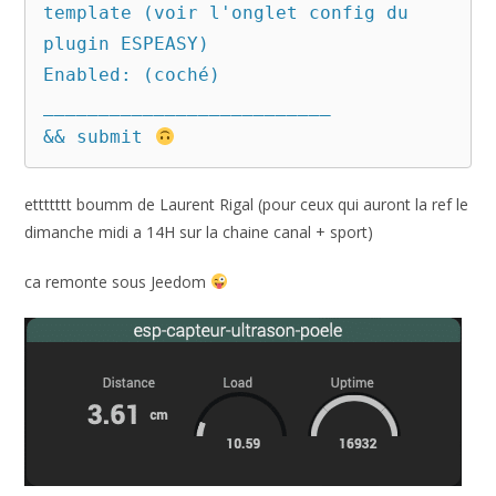
template (voir l'onglet config du 
plugin ESPEASY)

Enabled: (coché)

__________________________

&& submit 
ettttttt boumm de Laurent Rigal (pour ceux qui auront la ref le
dimanche midi a 14H sur la chaine canal + sport)
ca remonte sous Jeedom