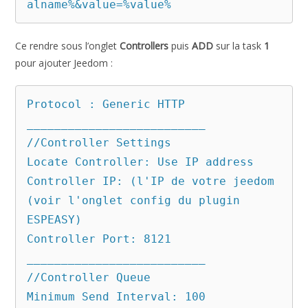
alname%&value=%value%
Ce rendre sous l’onglet
Controllers
puis
ADD
sur la task
1
pour ajouter Jeedom :
Protocol : Generic HTTP

__________________________

//Controller Settings

Locate Controller: Use IP address

Controller IP: (l'IP de votre jeedom 
(voir l'onglet config du plugin 
ESPEASY)

Controller Port: 8121

__________________________

//Controller Queue

Minimum Send Interval: 100
