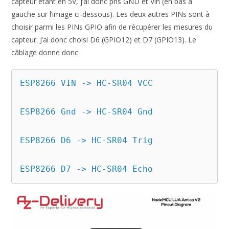
capteur étant en 5V, j’ai donc pris GND et Vin (en bas à
gauche sur l’image ci-dessous). Les deux autres PINs sont à
choisir parmi les PINs GPIO afin de récupérer les mesures du
capteur. J’ai donc choisi D6 (GPIO12) et D7 (GPIO13). Le
câblage donne donc
ESP8266 VIN -> HC-SR04 VCC

ESP8266 Gnd -> HC-SR04 Gnd

ESP8266 D6 -> HC-SR04 Trig

ESP8266 D7 -> HC-SR04 Echo