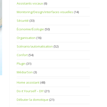
Assistants vocaux
(6)
Monitoring/Design/interfaces visuelles
(14)
Sécurité
(33)
Économie/Écologie
(50)
Organisation
(16)
Scénario/automatisation
(52)
Confort
(54)
Plugin
(31)
Média/Son
(3)
Home assistant
(48)
Do it Yourself – DIY
(21)
Débuter la domotique
(21)