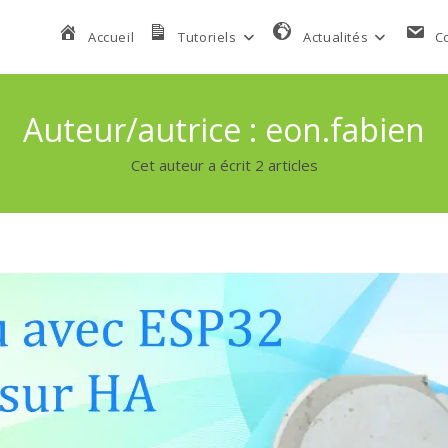
Accueil
Tutoriels
Actualités
C
Auteur/autrice :
eon.fabien
Cet auteur a écrit 2 articles