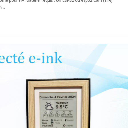
ome pour HA Matériel requis : Un ESP32 ou esp32 Cam (11€)
on…