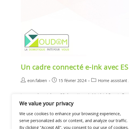
Un cadre connecté e-ink avec E
Auteur/autrice
Publication
Post
eon.fabien
15 février 2024
Home assistant
de
publiée :
category:
la
tags : cadre e-ink esp32 domotique 1. Matériel Requis E
publication :
ESPhome installé sur Home Assistant Je vous laisse faire
We value your privacy
We use cookies to enhance your browsing experience,
Un
Continuer La Lecture
Cadre
serve personalized ads or content, and analyze our traffic.
Connecté
By clicking "Accept All", you consent to our use of cookies.
E-