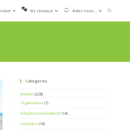
Toggle
ontact
les réseaux
Aidez nous…
website
search
Catégories
Jeedom
(228)
Organisation
(1)
Infrastructure/matériel
(14)
Luminaire
(16)