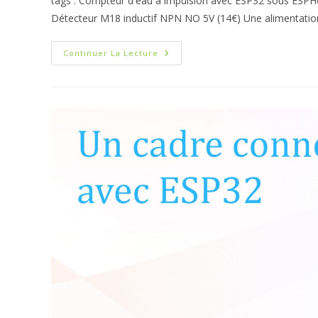
tags : Compteur d'eau à impulsion avec ESP32 sous ESPH
publication :
Détecteur M18 inductif NPN NO 5V (14€) Une alimentati
Compteur
Continuer La Lecture
D’eau
À
Impulsion
Avec
ESP32
Sous
ESPHome
Pour
HA