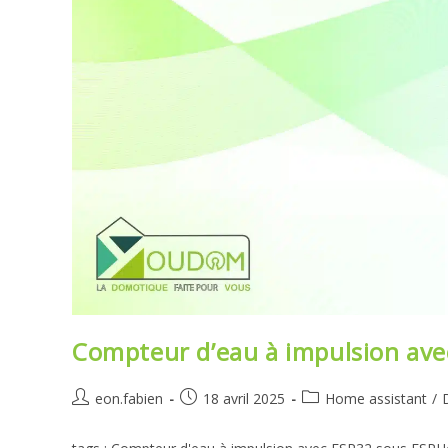
Compteur d’eau à impulsion av
Auteur/autrice
Publication
Post
eon.fabien
18 avril 2025
Home assistant
/
de
publiée :
category:
la