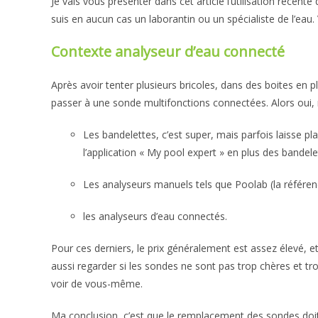
Je vais vous présenter dans cet article l’utilisation récen
suis en aucun cas un laborantin ou un spécialiste de l’eau.
Contexte analyseur d’eau connecté
Après avoir tenter plusieurs bricoles, dans des boites en p
passer à une sonde multifonctions connectées. Alors oui, 
Les bandelettes, c’est super, mais parfois laisse plac
l’application « My pool expert » en plus des bandele
Les analyseurs manuels tels que Poolab (la référe
les analyseurs d’eau connectés.
Pour ces derniers, le prix généralement est assez élevé, et e
aussi regarder si les sondes ne sont pas trop chères et tro
voir de vous-même.
Ma conclusion, c’est que le remplacement des sondes doit 