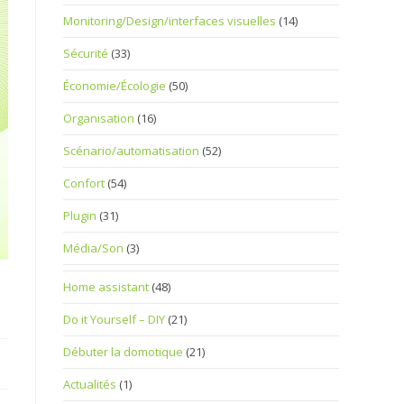
Monitoring/Design/interfaces visuelles
(14)
Sécurité
(33)
Économie/Écologie
(50)
Organisation
(16)
Scénario/automatisation
(52)
Confort
(54)
Plugin
(31)
Média/Son
(3)
Home assistant
(48)
Do it Yourself – DIY
(21)
Débuter la domotique
(21)
Actualités
(1)