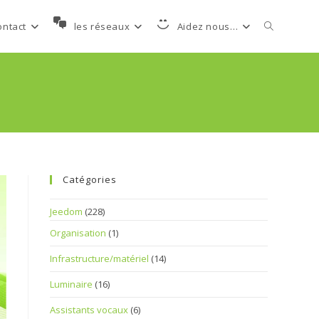
Toggle
ontact
les réseaux
Aidez nous…
website
search
Catégories
Jeedom
(228)
Organisation
(1)
Infrastructure/matériel
(14)
Luminaire
(16)
Assistants vocaux
(6)