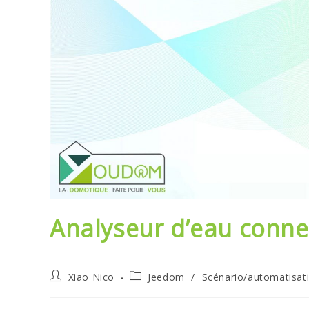
Analyseur d’eau conne
Auteur/autrice
Post
Xiao Nico
Jeedom
/
Scénario/automatisat
de
category:
la