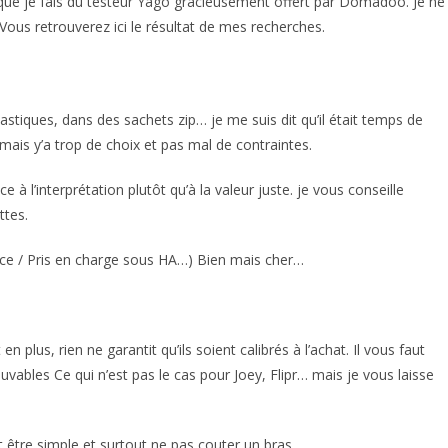
te que je fais du testeur Yago gracieusement offert par Domadoo. Je ne
 Vous retrouverez ici le résultat de mes recherches.
lastiques, dans des sachets zip… je me suis dit qu’il était temps de
mais y’a trop de choix et pas mal de contraintes.
e à l’interprétation plutôt qu’à la valeur juste. je vous conseille
ttes.
nce / Pris en charge sous HA…) Bien mais cher…
n plus, rien ne garantit qu’ils soient calibrés à l’achat. Il vous faut
uvables Ce qui n’est pas le cas pour Joey, Flipr… mais je vous laisse
être simple et surtout ne pas couter un bras.