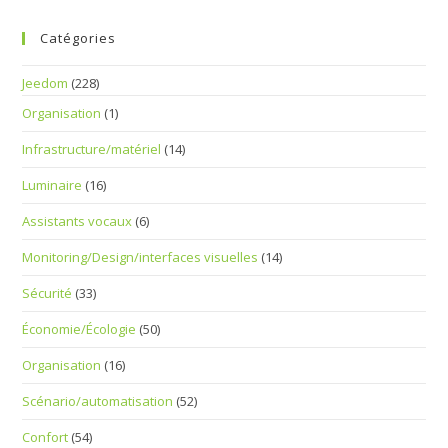
IR
Tuya
Catégories
Avec
Panneau
De
Jeedom
(228)
Commande
Tactile
–
Organisation
(1)
MOES
Pour
Infrastructure/matériel
(14)
Votre
Domotique
Luminaire
(16)
Assistants vocaux
(6)
Monitoring/Design/interfaces visuelles
(14)
Sécurité
(33)
Économie/Écologie
(50)
Organisation
(16)
Scénario/automatisation
(52)
Confort
(54)