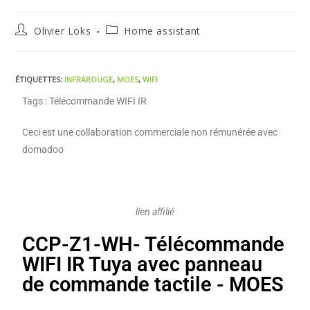
Olivier Loks
Home assistant
ÉTIQUETTES
:
INFRAROUGE
,
MOES
,
WIFI
Tags : Télécommande WIFI IR
Ceci est une collaboration commerciale non rémunérée avec
domadoo
lien affilié
CCP-Z1-WH- Télécommande
WIFI IR Tuya avec panneau
de commande tactile - MOES