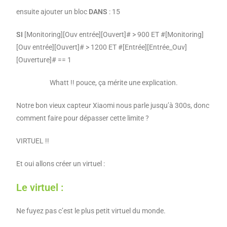
ensuite ajouter un bloc
DANS
: 15
SI
[Monitoring][Ouv entrée][Ouvert]# > 900 ET #[Monitoring]
[Ouv entrée][Ouvert]# > 1200 ET #[Entrée][Entrée_Ouv]
[Ouverture]# == 1
Whatt !! pouce, ça mérite une explication.
Notre bon vieux capteur Xiaomi nous parle jusqu’à 300s, donc
comment faire pour dépasser cette limite ?
VIRTUEL !!
Et oui allons créer un virtuel :
Le virtuel :
Ne fuyez pas c’est le plus petit virtuel du monde.