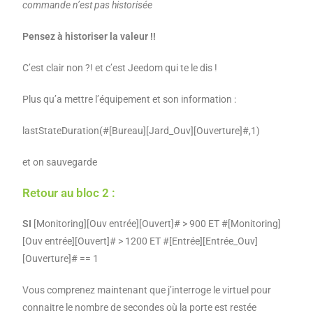
commande n’est pas historisée
Pensez à historiser la valeur !!
C’est clair non ?! et c’est Jeedom qui te le dis !
Plus qu’a mettre l’équipement et son information :
lastStateDuration(#[Bureau][Jard_Ouv][Ouverture]#,1)
et on sauvegarde
Retour au bloc 2 :
SI
[Monitoring][Ouv entrée][Ouvert]# > 900 ET #[Monitoring]
[Ouv entrée][Ouvert]# > 1200 ET #[Entrée][Entrée_Ouv]
[Ouverture]# == 1
Vous comprenez maintenant que j’interroge le virtuel pour
connaitre le nombre de secondes où la porte est restée