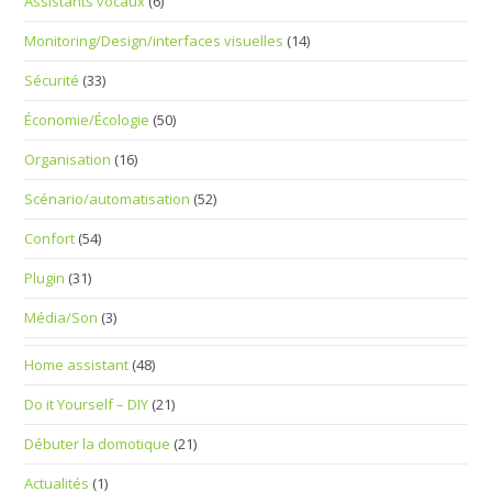
Assistants vocaux
(6)
Monitoring/Design/interfaces visuelles
(14)
Sécurité
(33)
Économie/Écologie
(50)
Organisation
(16)
Scénario/automatisation
(52)
Confort
(54)
Plugin
(31)
Média/Son
(3)
Home assistant
(48)
Do it Yourself – DIY
(21)
Débuter la domotique
(21)
Actualités
(1)