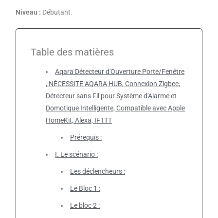
Niveau :
Débutant.
Table des matières
Aqara Détecteur d'Ouverture Porte/Fenêtre
, NÉCESSITE AQARA HUB, Connexion Zigbee,
Détecteur sans Fil pour Système d'Alarme et
Domotique Intelligente, Compatible avec Apple
HomeKit, Alexa, IFTTT
Prérequis :
I. Le scénario :
Les déclencheurs :
Le Bloc 1 :
Le bloc 2 :