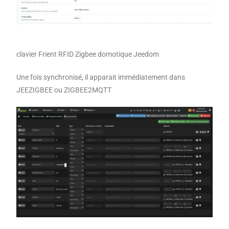
clavier Frient RFID Zigbee domotique Jeedom
Une fois synchronisé, il apparait immédiatement dans
JEEZIGBEE ou ZIGBEE2MQTT