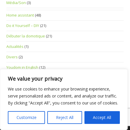
Média/Son
(3)
Home assistant
(48)
Do it Yourself – DIY
(21)
Débuter la domotique
(21)
Actualités
(1)
Divers
(2)
Youdom in English
(12)
Standalone Smart Devices
(1)
We value your privacy
We use cookies to enhance your browsing experience,
serve personalized ads or content, and analyze our traffic.
By clicking "Accept All", you consent to our use of cookies.
Mentions Légales
Customize
Reject All
Accept All
Copyright 2025 - Youdom