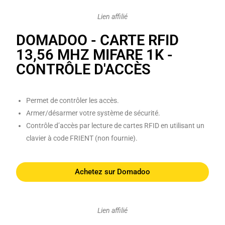
Lien affilié
DOMADOO - CARTE RFID
13,56 MHZ MIFARE 1K -
CONTRÔLE D'ACCÈS
Permet de contrôler les accès.
Armer/désarmer votre système de sécurité.
Contrôle d’accès par lecture de cartes RFID en utilisant un
clavier à code FRIENT (non fournie).
Achetez sur Domadoo
Lien affilié