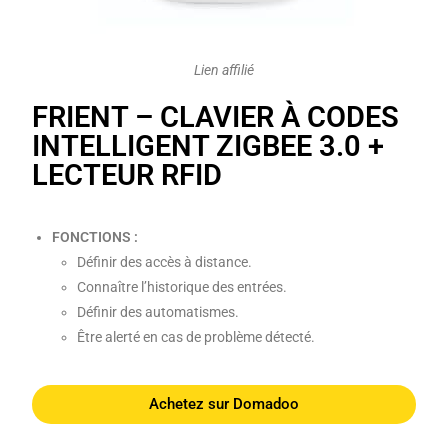
Lien affilié
FRIENT – CLAVIER À CODES
INTELLIGENT ZIGBEE 3.0 +
LECTEUR RFID
FONCTIONS :
Définir des accès à distance.
Connaître l’historique des entrées.
Définir des automatismes.
Être alerté en cas de problème détecté.
Achetez sur Domadoo