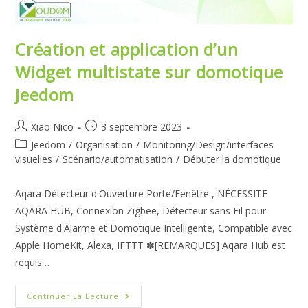
Création et application d’un
Widget multistate sur domotique
Jeedom
Auteur/autrice
Publication
Xiao Nico
3 septembre 2023
de
publiée :
Post
Jeedom
/
Organisation
/
Monitoring/Design/interfaces
la
category:
visuelles
/
Scénario/automatisation
/
Débuter la domotique
publication :
Aqara Détecteur d'Ouverture Porte/Fenêtre , NÉCESSITE
AQARA HUB, Connexion Zigbee, Détecteur sans Fil pour
Système d'Alarme et Domotique Intelligente, Compatible avec
Apple HomeKit, Alexa, IFTTT ✽[REMARQUES] Aqara Hub est
requis…
Création
Continuer La Lecture
Et