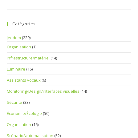
Application
D’un
Widget
Multistate
Sur
Catégories
Domotique
Jeedom
Jeedom
(229)
Organisation
(1)
Infrastructure/matériel
(14)
Luminaire
(16)
Assistants vocaux
(6)
Monitoring/Design/interfaces visuelles
(14)
Sécurité
(33)
Économie/Écologie
(50)
Organisation
(16)
Scénario/automatisation
(52)