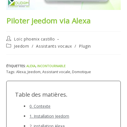
Piloter jeedom via Alexa
Auteur/autrice
Loïc phoenix castillo
de
Post
Jeedom
/
Assistants vocaux
/
Plugin
la
category:
publication :
ÉTIQUETTES
:
ALEXA
,
INCONTOURNABLE
Tags: Alexa, Jeedom, Assistant vocale, Domotique
Table des matières.
0. Contexte
1. Installation Jeedom
2. installation Alexa