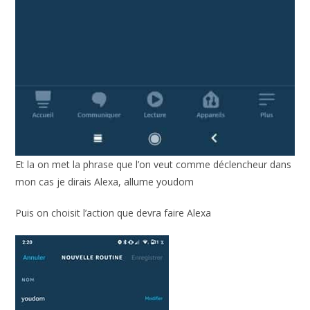
Et la on met la phrase que l’on veut comme déclencheur dans
mon cas je dirais Alexa, allume youdom
Puis on choisit l’action que devra faire Alexa