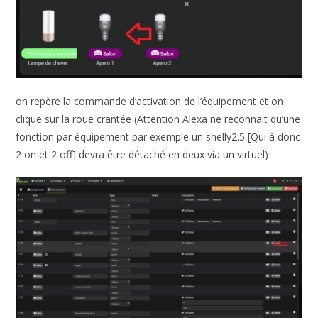
on repère la commande d’activation de l’équipement et on
clique sur la roue crantée (Attention Alexa ne reconnait qu’une
fonction par équipement par exemple un shelly2.5 [Qui à donc
2 on et 2 off] devra être détaché en deux via un virtuel)